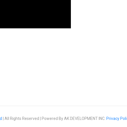
d
| All Rights Reserved | Powered By AK DEVELOPMENT INC.
Privacy Pol